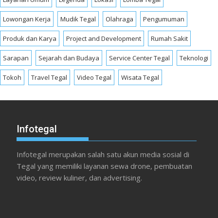
Lowongan Kerja
Mudik Tegal
Olahraga
Pengumuman
Produk dan Karya
Project and Development
Rumah Sakit
Sarapan
Sejarah dan Budaya
Service Center Tegal
Teknologi
Tokoh
Travel Tegal
Video Tegal
Wisata Tegal
Infotegal
Infotegal merupakan salah satu akun media sosial di
Tegal yang memiliki layanan sewa drone, pembuatan
video, review kuliner, dan advertising.