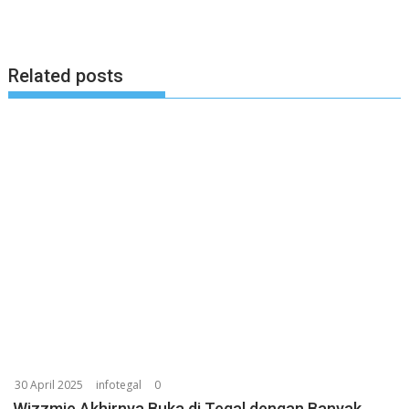
Related posts
30 April 2025
infotegal
0
Wizzmie Akhirnya Buka di Tegal dengan Banyak