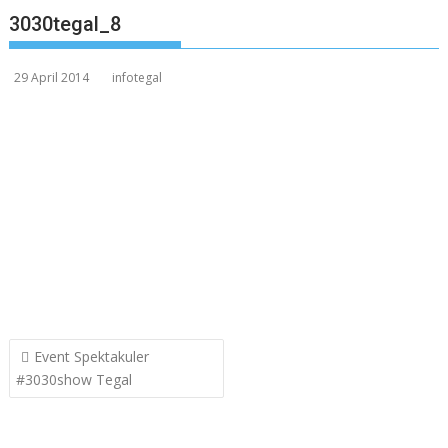
3030tegal_8
29 April 2014
infotegal
Post
Event Spektakuler
navigation
#3030show Tegal