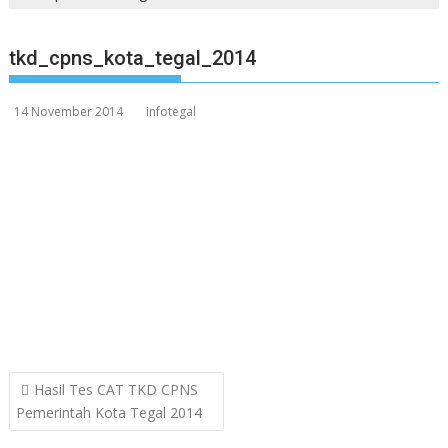
tkd_cpns_kota_tegal_2014
14 November 2014
infotegal
Post
Hasil Tes CAT TKD CPNS
navigation
Pemerintah Kota Tegal 2014