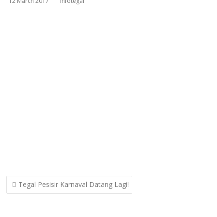
12 March 2017
infotegal
Post
Tegal Pesisir Karnaval Datang Lagi!
navigation