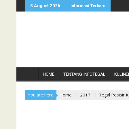
Skip
8 August 2026
Informasi Terbaru
to
content
HOME
TENTANG INFOTEGAL
KULINE
You are here
Home
2017
Tegal Pesisir K