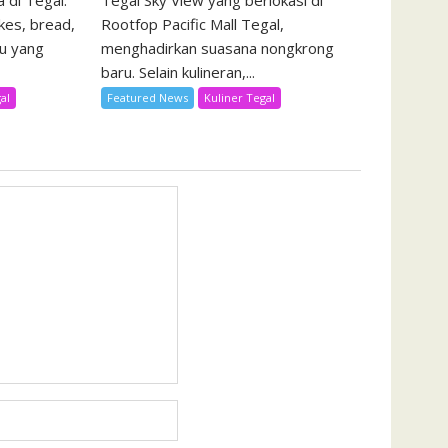
 di Tegal.
Tegal Sky View yang berlokasi di
kes, bread,
Rootfop Pacific Mall Tegal,
u yang
menghadirkan suasana nongkrong
baru. Selain kulineran,...
al
Featured News
Kuliner Tegal