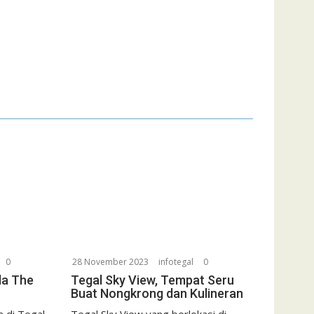
0
28 November 2023
infotegal
0
da The
Tegal Sky View, Tempat Seru
Buat Nongkrong dan Kulineran