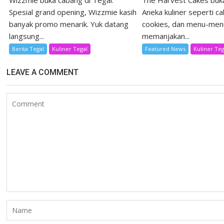
Wizzmie buka cabang di Tegal.
The Harvest Cakes buka
Spesial grand opening, Wizzmie kasih
Aneka kuliner seperti ca
banyak promo menarik. Yuk datang
cookies, dan menu-men
langsung...
memanjakan...
Berita Tegal
Kuliner Tegal
Featured News
Kuliner Teg
LEAVE A COMMENT