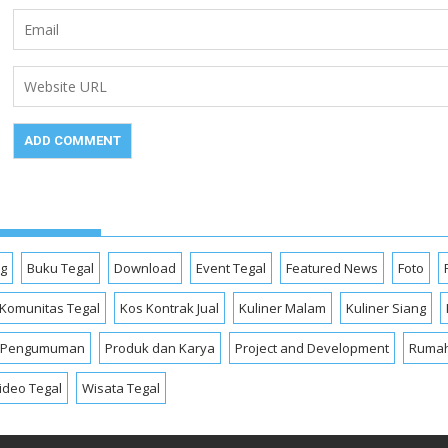
og
Buku Tegal
Download
Event Tegal
Featured News
Foto
Komunitas Tegal
Kos Kontrak Jual
Kuliner Malam
Kuliner Siang
Pengumuman
Produk dan Karya
Project and Development
Rumah
ideo Tegal
Wisata Tegal