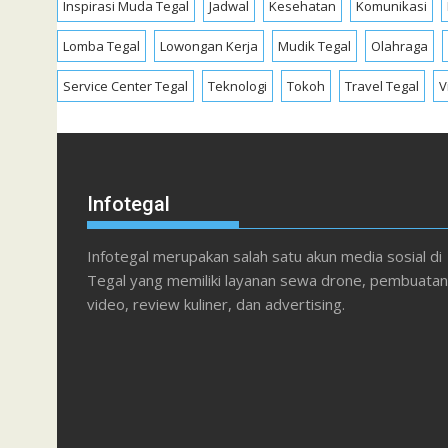
Inspirasi Muda Tegal
Jadwal
Kesehatan
Komunikasi
Lomba Tegal
Lowongan Kerja
Mudik Tegal
Olahraga
Service Center Tegal
Teknologi
Tokoh
Travel Tegal
V
Infotegal
Infotegal merupakan salah satu akun media sosial di
Tegal yang memiliki layanan sewa drone, pembuatan
video, review kuliner, dan advertising.