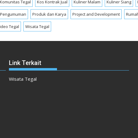
Komunitas Tegal
Kos Kontrak Jual
Kuliner Malam
Kuliner Siang
Pengumuman
Produk dan Karya
Project and Development
Rumah
ideo Tegal
Wisata Tegal
Link Terkait
Wisata Tegal