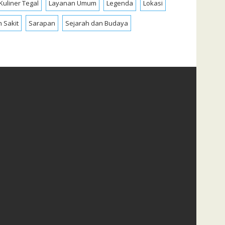
Kuliner Tegal
Layanan Umum
Legenda
Lokasi
 Sakit
Sarapan
Sejarah dan Budaya