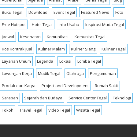
Advertorial
Agenda
Alamat
Artikel
Berita Tegal
Blog
Buku Tegal
Download
Event Tegal
Featured News
Foto
Free Hotspot
Hotel Tegal
Info Usaha
Inspirasi Muda Tegal
Jadwal
Kesehatan
Komunikasi
Komunitas Tegal
Kos Kontrak Jual
Kuliner Malam
Kuliner Siang
Kuliner Tegal
Layanan Umum
Legenda
Lokasi
Lomba Tegal
Lowongan Kerja
Mudik Tegal
Olahraga
Pengumuman
Produk dan Karya
Project and Development
Rumah Sakit
Sarapan
Sejarah dan Budaya
Service Center Tegal
Teknologi
Tokoh
Travel Tegal
Video Tegal
Wisata Tegal