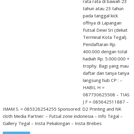
rata rata di bawah 23
tahun atau 23 tahun
pada tanggal kick
offnya di Lapangan
Futsal Dewi Sri (dekat
Terminal Kota Tegal).
Pendaftaran Rp.
400.000 dengan total
hadiah Rp. 5.000.000 +
trophy. Bagi yang mau
daftar dan tanya tanya
langsung hub CP : –
HABIL H =
087730625508 – TIAS
J F = 085642511887 –
IMAM S. = 085326254255 Sponsored: D2 Printing and NK
cloth Media Partner: – Futsal zone indonesia – Info Tegal –
Gallery Tegal – Insta Pekalongan – Insta Brebes