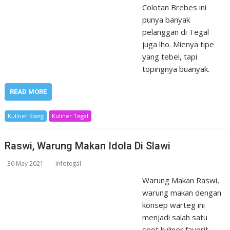
Colotan Brebes ini
punya banyak
pelanggan di Tegal
juga lho. Mienya tipe
yang tebel, tapi
topingnya buanyak.
READ MORE
Kuliner Siang
Kuliner Tegal
Raswi, Warung Makan Idola Di Slawi
30 May 2021
infotegal
Warung Makan Raswi,
warung makan dengan
konsep warteg ini
menjadi salah satu
spot kuliner favorit