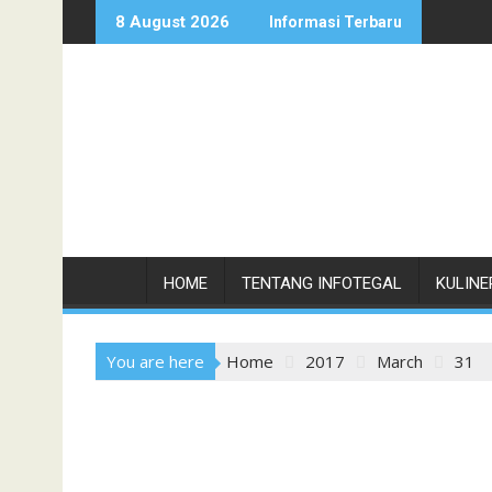
Skip
8 August 2026
Informasi Terbaru
to
content
HOME
TENTANG INFOTEGAL
KULINE
You are here
Home
2017
March
31