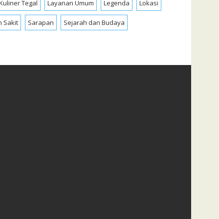
Kuliner Tegal
Layanan Umum
Legenda
Lokasi
 Sakit
Sarapan
Sejarah dan Budaya