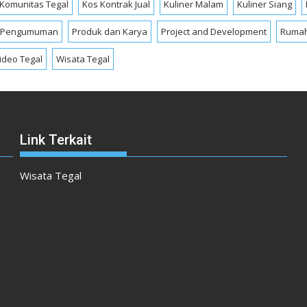
Komunitas Tegal
Kos Kontrak Jual
Kuliner Malam
Kuliner Siang
Pengumuman
Produk dan Karya
Project and Development
Rumah
ideo Tegal
Wisata Tegal
Link Terkait
Wisata Tegal