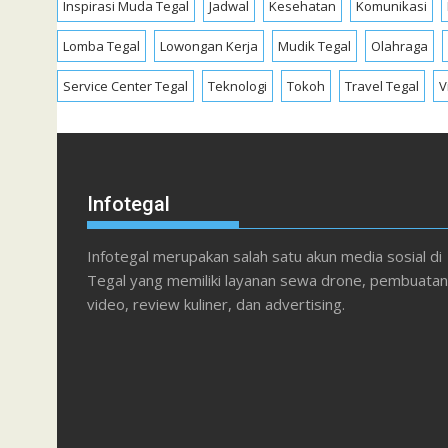
Inspirasi Muda Tegal
Jadwal
Kesehatan
Komunikasi
Lomba Tegal
Lowongan Kerja
Mudik Tegal
Olahraga
Service Center Tegal
Teknologi
Tokoh
Travel Tegal
V
Infotegal
Infotegal merupakan salah satu akun media sosial di
Tegal yang memiliki layanan sewa drone, pembuatan
video, review kuliner, dan advertising.