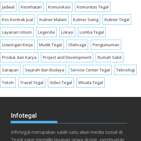
Jadwal
Kesehatan
Komunikasi
Komunitas Tegal
Kos Kontrak Jual
Kuliner Malam
Kuliner Siang
Kuliner Tegal
Layanan Umum
Legenda
Lokasi
Lomba Tegal
Lowongan Kerja
Mudik Tegal
Olahraga
Pengumuman
Produk dan Karya
Project and Development
Rumah Sakit
Sarapan
Sejarah dan Budaya
Service Center Tegal
Teknologi
Tokoh
Travel Tegal
Video Tegal
Wisata Tegal
Infotegal
Infotegal merupakan salah satu akun media sosial di
Tegal yang memiliki layanan sewa drone, pembuatan