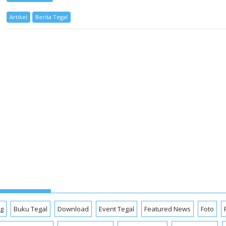
Artikel
Berita Tegal
og
Buku Tegal
Download
Event Tegal
Featured News
Foto