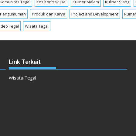
Komunitas Tegal
Kos Kontrak Jual
Kuliner Malam
Kuliner Siang
Pengumuman
Produk dan Karya
Project and Development
Rumah
ideo Tegal
Wisata Tegal
Link Terkait
Wisata Tegal