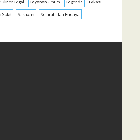
Kuliner Tegal
Layanan Umum
Legenda
Lokasi
 Sakit
Sarapan
Sejarah dan Budaya