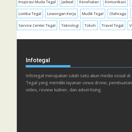
Inspirasi Muda Tegal
Jadwal
Kesehatan
Komunikasi
Lomba Tegal
Lowongan Kerja
Mudik Tegal
Olahraga
Service Center Tegal
Teknologi
Tokoh
Travel Tegal
V
Infotegal
Infotegal merupakan salah satu akun media sosial di
Tegal yang memiliki layanan sewa drone, pembuatan
video, review kuliner, dan advertising.