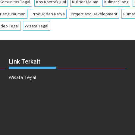
Komunitas Tegal
Kos Kontrak Jual
Kuliner Malam
Kuliner Siang
Pengumuman
Produk dan Karya
Project and Development
Rumah
ideo Tegal
Wisata Tegal
Link Terkait
Wisata Tegal