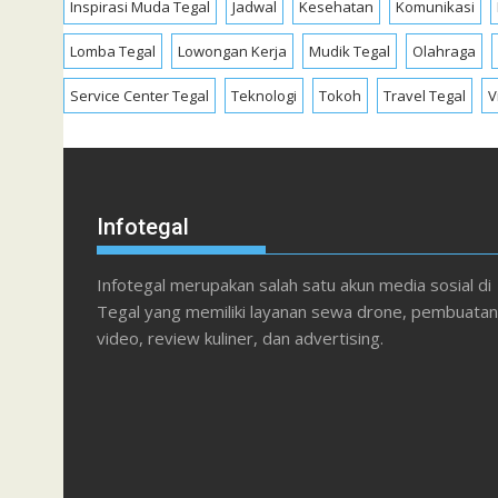
Inspirasi Muda Tegal
Jadwal
Kesehatan
Komunikasi
Lomba Tegal
Lowongan Kerja
Mudik Tegal
Olahraga
Service Center Tegal
Teknologi
Tokoh
Travel Tegal
V
Infotegal
Infotegal merupakan salah satu akun media sosial di
Tegal yang memiliki layanan sewa drone, pembuatan
video, review kuliner, dan advertising.