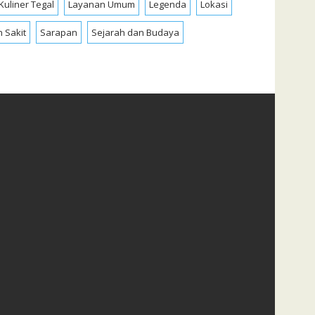
Kuliner Tegal
Layanan Umum
Legenda
Lokasi
 Sakit
Sarapan
Sejarah dan Budaya