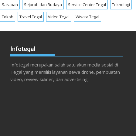
Sarapan
Sejarah dan Budaya
Service Center Tegal
Teknologi
Tokoh
Travel Tegal
Video Tegal
Wisata Tegal
Infotegal
Infotegal merupakan salah satu akun media sosial di
Tegal yang memiliki layanan sewa drone, pembuatan
video, review kuliner, dan advertising.