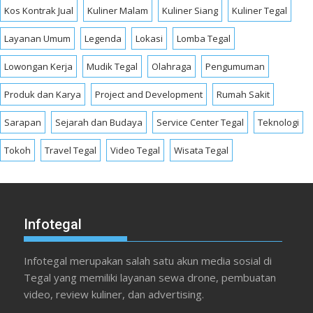
Kos Kontrak Jual
Kuliner Malam
Kuliner Siang
Kuliner Tegal
Layanan Umum
Legenda
Lokasi
Lomba Tegal
Lowongan Kerja
Mudik Tegal
Olahraga
Pengumuman
Produk dan Karya
Project and Development
Rumah Sakit
Sarapan
Sejarah dan Budaya
Service Center Tegal
Teknologi
Tokoh
Travel Tegal
Video Tegal
Wisata Tegal
Infotegal
Infotegal merupakan salah satu akun media sosial di
Tegal yang memiliki layanan sewa drone, pembuatan
video, review kuliner, dan advertising.