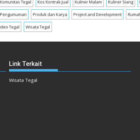
Komunitas Tegal
Kos Kontrak Jual
Kuliner Malam
Kuliner Siang
Pengumuman
Produk dan Karya
Project and Development
Rumah
ideo Tegal
Wisata Tegal
Link Terkait
Wisata Tegal