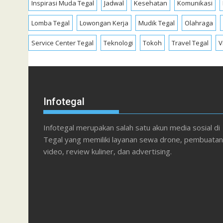
Inspirasi Muda Tegal
Jadwal
Kesehatan
Komunikasi
Lomba Tegal
Lowongan Kerja
Mudik Tegal
Olahraga
Service Center Tegal
Teknologi
Tokoh
Travel Tegal
V
Infotegal
Infotegal merupakan salah satu akun media sosial di
Tegal yang memiliki layanan sewa drone, pembuatan
video, review kuliner, dan advertising.