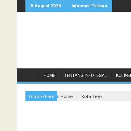
Skip
5 August 2026
Informasi Terbaru
to
content
HOME
TENTANG INFOTEGAL
KULINE
You are here
Home
Kota Tegal