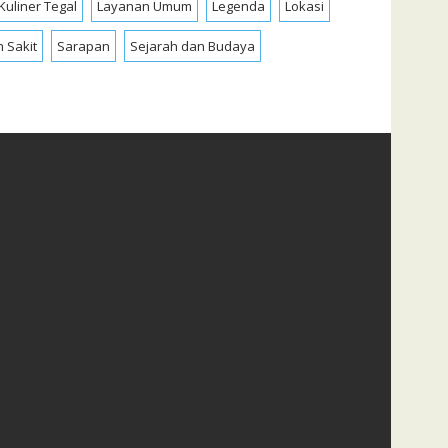
Kuliner Tegal
Layanan Umum
Legenda
Lokasi
 Sakit
Sarapan
Sejarah dan Budaya