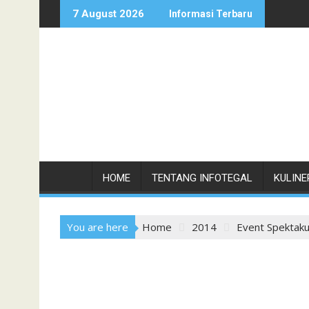
Skip
7 August 2026
Informasi Terbaru
to
content
HOME
TENTANG INFOTEGAL
KULINE
You are here
Home
2014
Event Spektak