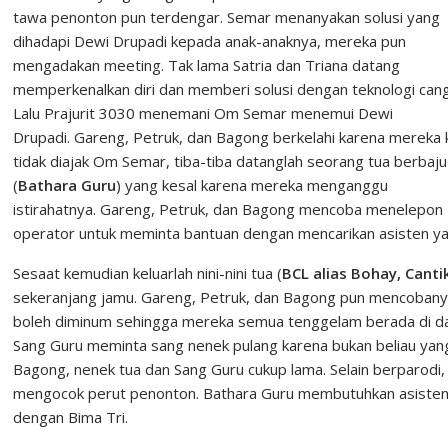
tawa penonton pun terdengar. Semar menanyakan solusi yang
dihadapi Dewi Drupadi kepada anak-anaknya, mereka pun
mengadakan meeting. Tak lama Satria dan Triana datang
memperkenalkan diri dan memberi solusi dengan teknologi cang
Lalu Prajurit 3030 menemani Om Semar menemui Dewi
Drupadi. Gareng, Petruk, dan Bagong berkelahi karena mereka 
tidak diajak Om Semar, tiba-tiba datanglah seorang tua berbaju
(
Bathara Guru
) yang kesal karena mereka menganggu
istirahatnya. Gareng, Petruk, dan Bagong mencoba menelepon
operator untuk meminta bantuan dengan mencarikan asisten y
Sesaat kemudian keluarlah nini-nini tua (
BCL alias Bohay, Cantik
sekeranjang jamu. Gareng, Petruk, dan Bagong pun mencobanya
boleh diminum sehingga mereka semua tenggelam berada di dalam
Sang Guru meminta sang nenek pulang karena bukan beliau yang
Bagong, nenek tua dan Sang Guru cukup lama. Selain berparodi, 
mengocok perut penonton. Bathara Guru membutuhkan asisten c
dengan Bima Tri.