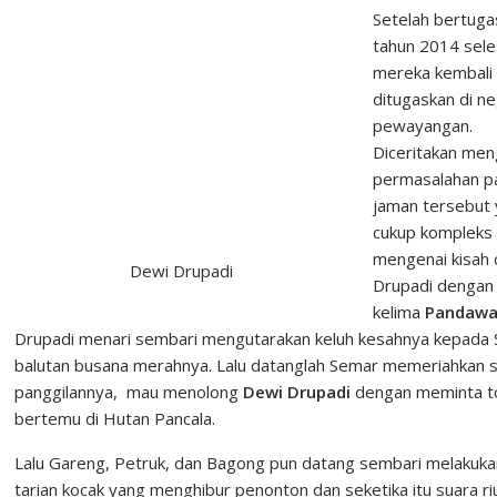
Setelah bertuga
tahun 2014 sele
mereka kembali
ditugaskan di ne
pewayangan.
Diceritakan men
permasalahan p
jaman tersebut
cukup kompleks
mengenai kisah 
Dewi Drupadi
Drupadi dengan
kelima
Pandaw
Drupadi menari sembari mengutarakan keluh kesahnya kepada S
balutan busana merahnya. Lalu datanglah Semar memeriahkan 
panggilannya, mau menolong
Dewi Drupadi
dengan meminta t
bertemu di Hutan Pancala.
Lalu Gareng, Petruk, dan Bagong pun datang sembari melakuk
tarian kocak yang menghibur penonton dan seketika itu suara ri