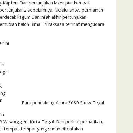
g Kapten. Dan pertunjukan laser pun kembali
s pertenjukan2 sebelumnya. Melalui show permainan
berdecak kagum.Dan inilah akhir pertunjukan
mudian balon Bima Tri raksasa terlihat mengudara
r ini
un
egal
ki
ang
an
Para pendukung Acara 3030 Show Tegal
ini
R Wisanggeni Kota Tegal
. Dan perlu diperhatikan,
di tempat-tempat yang sudah ditentukan.