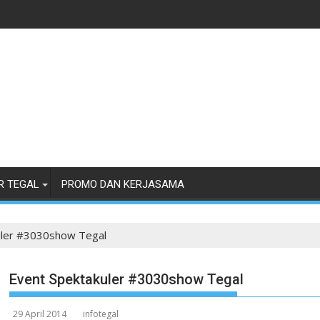
R TEGAL
PROMO DAN KERJASAMA
uler #3030show Tegal
Event Spektakuler #3030show Tegal
29 April 2014
infotegal