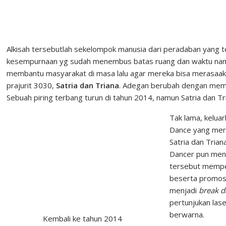
Alkisah tersebutlah sekelompok manusia dari peradaban yang te
kesempurnaan yg sudah menembus batas ruang dan waktu namu
membantu masyarakat di masa lalu agar mereka bisa merasaak
prajurit 3030,
Satria dan Triana
. Adegan berubah dengan mempe
Sebuah piring terbang turun di tahun 2014, namun Satria dan T
Tak lama, kelua
Dance yang mere
Satria dan Tria
Dancer pun menj
tersebut memper
beserta promosi
menjadi
break d
pertunjukan las
berwarna.
Kembali ke tahun 2014