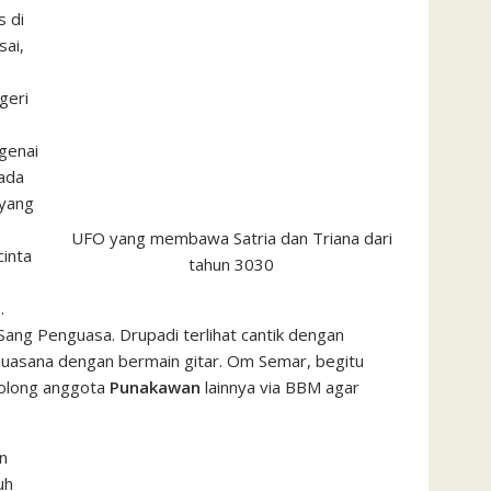
s di
sai,
geri
genai
ada
 yang
UFO yang membawa Satria dan Triana dari
cinta
tahun 3030
a
.
ang Penguasa. Drupadi terlihat cantik dengan
suasana dengan bermain gitar. Om Semar, begitu
olong anggota
Punakawan
lainnya via BBM agar
an
uh