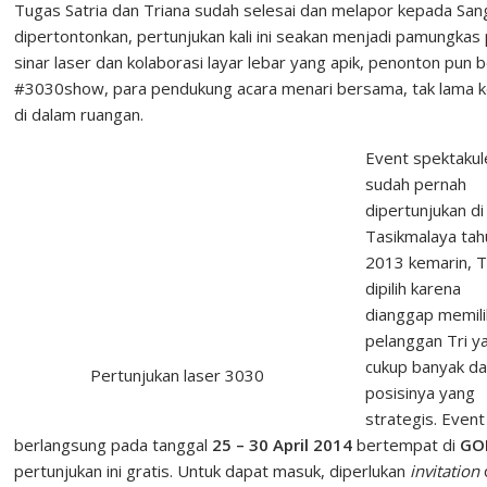
Tugas Satria dan Triana sudah selesai dan melapor kepada San
dipertontonkan, pertunjukan kali ini seakan menjadi pamungka
sinar laser dan kolaborasi layar lebar yang apik, penonton pun 
#3030show, para pendukung acara menari bersama, tak lama ke
di dalam ruangan.
Event spektakule
sudah pernah
dipertunjukan di
Tasikmalaya tah
2013 kemarin, T
dipilih karena
dianggap memili
pelanggan Tri y
cukup banyak d
Pertunjukan laser 3030
posisinya yang
strategis. Event 
berlangsung pada tanggal
25 – 30 April 2014
bertempat di
GO
pertunjukan ini gratis. Untuk dapat masuk, diperlukan
invitation