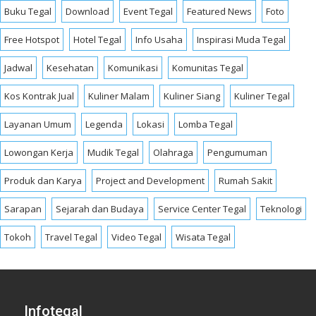
Buku Tegal
Download
Event Tegal
Featured News
Foto
Free Hotspot
Hotel Tegal
Info Usaha
Inspirasi Muda Tegal
Jadwal
Kesehatan
Komunikasi
Komunitas Tegal
Kos Kontrak Jual
Kuliner Malam
Kuliner Siang
Kuliner Tegal
Layanan Umum
Legenda
Lokasi
Lomba Tegal
Lowongan Kerja
Mudik Tegal
Olahraga
Pengumuman
Produk dan Karya
Project and Development
Rumah Sakit
Sarapan
Sejarah dan Budaya
Service Center Tegal
Teknologi
Tokoh
Travel Tegal
Video Tegal
Wisata Tegal
Infotegal