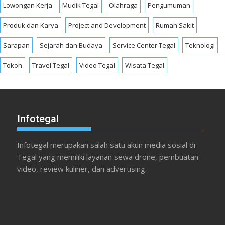
Lowongan Kerja
Mudik Tegal
Olahraga
Pengumuman
Produk dan Karya
Project and Development
Rumah Sakit
Sarapan
Sejarah dan Budaya
Service Center Tegal
Teknologi
Tokoh
Travel Tegal
Video Tegal
Wisata Tegal
Infotegal
Infotegal merupakan salah satu akun media sosial di
Tegal yang memiliki layanan sewa drone, pembuatan
video, review kuliner, dan advertising.