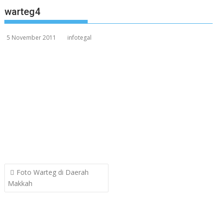
warteg4
5 November 2011
infotegal
Post
Foto Warteg di Daerah
navigation
Makkah