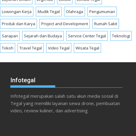
Lowongan Kerja
Mudik Tegal
Olahraga
Pengumuman
Produk dan Karya
Project and Development
Rumah Sakit
Sarapan
Sejarah dan Budaya
Service Center Tegal
Teknologi
Tokoh
Travel Tegal
Video Tegal
Wisata Tegal
Infotegal
Infotegal merupakan salah satu akun media sosial di
Tegal yang memiliki layanan sewa drone, pembuatan
video, review kuliner, dan advertising.