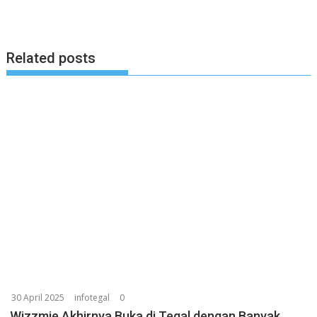
Related posts
30 April 2025
infotegal
0
Wizzmie Akhirnya Buka di Tegal dengan Banyak