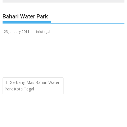
Bahari Water Park
23 January 2011
infotegal
Post
Gerbang Mas Bahari Water
navigation
Park Kota Tegal