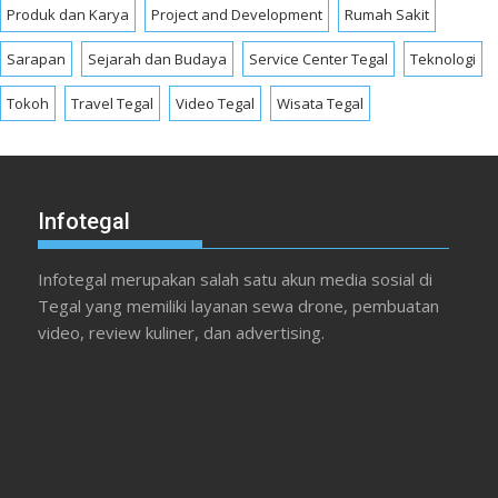
Produk dan Karya
Project and Development
Rumah Sakit
Sarapan
Sejarah dan Budaya
Service Center Tegal
Teknologi
Tokoh
Travel Tegal
Video Tegal
Wisata Tegal
Infotegal
Infotegal merupakan salah satu akun media sosial di
Tegal yang memiliki layanan sewa drone, pembuatan
video, review kuliner, dan advertising.