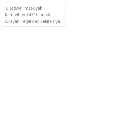
Post
Jadwal Imsakiyah
navigation
Ramadhan 1433H untuk
Wilayah Tegal dan Sekitarnya