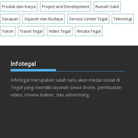
Produk dan Karya
Project and Development
Rumah Sakit
Sarapan
Sejarah dan Budaya
Service Center Tegal
Teknologi
Tokoh
Travel Tegal
Video Tegal
Wisata Tegal
Infotegal
Infotegal merupakan salah satu akun media sosial di
Tegal yang memiliki layanan sewa drone, pembuatan
video, review kuliner, dan advertising.