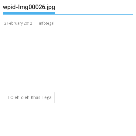
wpid-Img00026.jpg
2 February 2012
infotegal
Post
Oleh-oleh Khas Tegal
navigation