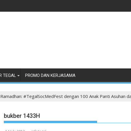
R TEGAL
PROMO DAN KERJASAMA
n Ramadhan: #TegalSocMedFest dengan 100 Anak Panti Asuhan d
bukber 1433H