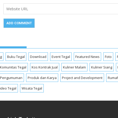
og
Buku Tegal
Download
Event Tegal
Featured News
Foto
Komunitas Tegal
Kos Kontrak Jual
Kuliner Malam
Kuliner Siang
Pengumuman
Produk dan Karya
Project and Development
Rumah
ideo Tegal
Wisata Tegal