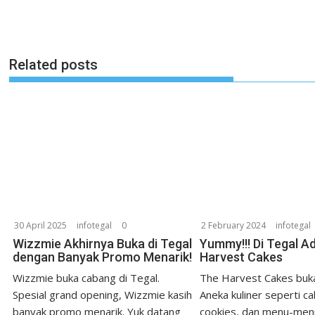
Related posts
30 April 2025
infotegal
0
2 February 2024
infotegal
Wizzmie Akhirnya Buka di Tegal
Yummy!!! Di Tegal A
dengan Banyak Promo Menarik!
Harvest Cakes
Wizzmie buka cabang di Tegal.
The Harvest Cakes buka
Spesial grand opening, Wizzmie kasih
Aneka kuliner seperti ca
banyak promo menarik. Yuk datang
cookies, dan menu-men