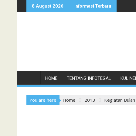
Skip
8 August 2026
Informasi Terbaru
to
content
HOME
TENTANG INFOTEGAL
KULINE
You are here
Home
2013
Kegiatan Bula