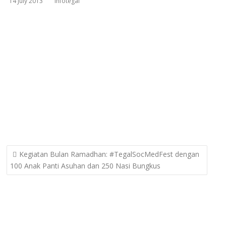
14 July 2013
infotegal
Post
Kegiatan Bulan Ramadhan: #TegalSocMedFest dengan
navigation
100 Anak Panti Asuhan dan 250 Nasi Bungkus