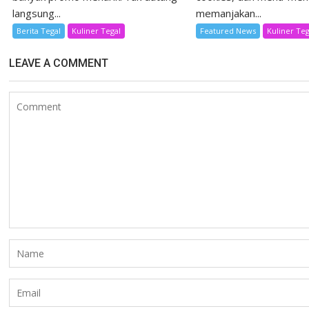
langsung...
memanjakan...
Berita Tegal
Kuliner Tegal
Featured News
Kuliner Teg
LEAVE A COMMENT