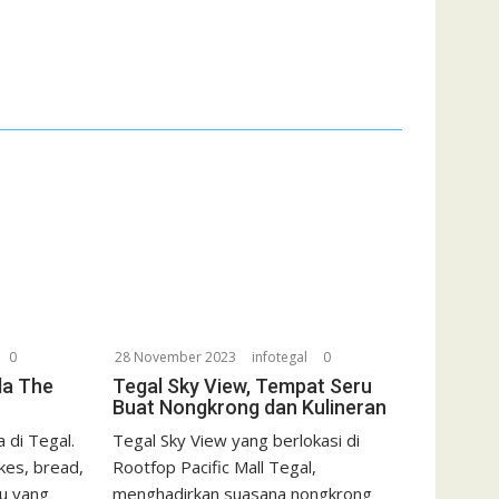
0
28 November 2023
infotegal
0
da The
Tegal Sky View, Tempat Seru
Buat Nongkrong dan Kulineran
 di Tegal.
Tegal Sky View yang berlokasi di
kes, bread,
Rootfop Pacific Mall Tegal,
u yang
menghadirkan suasana nongkrong