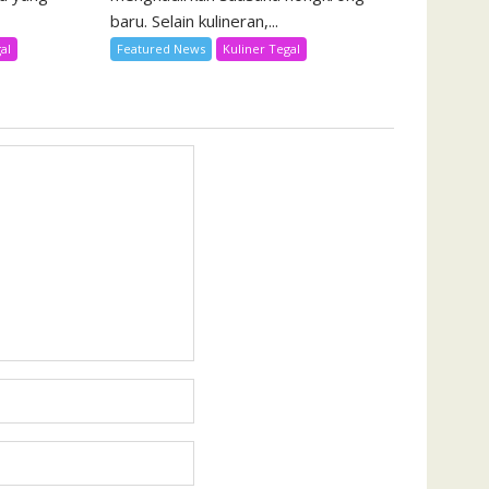
baru. Selain kulineran,...
al
Featured News
Kuliner Tegal