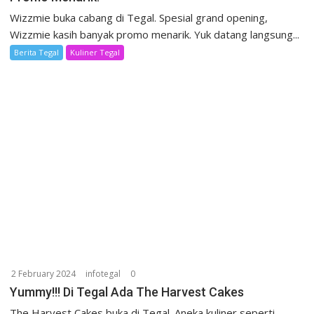
Wizzmie buka cabang di Tegal. Spesial grand opening,
Wizzmie kasih banyak promo menarik. Yuk datang langsung...
Berita Tegal
Kuliner Tegal
2 February 2024
infotegal
0
Yummy!!! Di Tegal Ada The Harvest Cakes
The Harvest Cakes buka di Tegal. Aneka kuliner seperti