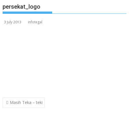
persekat_logo
3 July 2013
infotegal
Post
Masih Teka – teki
navigation