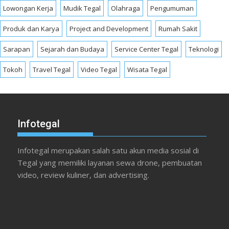
Lowongan Kerja
Mudik Tegal
Olahraga
Pengumuman
Produk dan Karya
Project and Development
Rumah Sakit
Sarapan
Sejarah dan Budaya
Service Center Tegal
Teknologi
Tokoh
Travel Tegal
Video Tegal
Wisata Tegal
Infotegal
Infotegal merupakan salah satu akun media sosial di
Tegal yang memiliki layanan sewa drone, pembuatan
video, review kuliner, dan advertising.