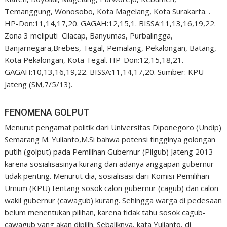
Temanggung, Wonosobo, Kota Magelang, Kota Surakarta. .
HP-Don:11,14,17,20. GAGAH:12,15,1. BISSA:11,13,16,19,22.
Zona 3 meliputi Cilacap, Banyumas, Purbalingga,
Banjarnegara,Brebes, Tegal, Pemalang, Pekalongan, Batang,
Kota Pekalongan, Kota Tegal. HP-Don:12,15,18,21.
GAGAH:10,13,16,19,22. BISSA:11,14,17,20. Sumber: KPU
Jateng (SM,7/5/13).
FENOMENA GOLPUT
Menurut pengamat politik dari Universitas Diponegoro (Undip)
Semarang M. Yulianto,M.Si bahwa potensi tingginya golongan
putih (golput) pada Pemilihan Gubernur (Pilgub) Jateng 2013
karena sosialisasinya kurang dan adanya anggapan gubernur
tidak penting. Menurut dia, sosialisasi dari Komisi Pemilihan
Umum (KPU) tentang sosok calon gubernur (cagub) dan calon
wakil gubernur (cawagub) kurang. Sehingga warga di pedesaan
belum menentukan pilihan, karena tidak tahu sosok cagub-
cawagub yang akan dipilih. Sebaliknya, kata Yulianto, di