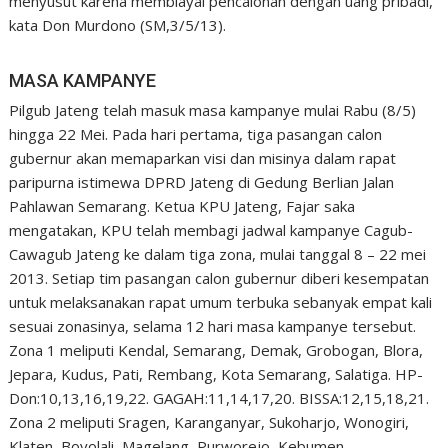
menyusut karena membiayai pencalonan dengan uang pribadi,”
kata Don Murdono (SM,3/5/13).
MASA KAMPANYE
Pilgub Jateng telah masuk masa kampanye mulai Rabu (8/5)
hingga 22 Mei. Pada hari pertama, tiga pasangan calon
gubernur akan memaparkan visi dan misinya dalam rapat
paripurna istimewa DPRD Jateng di Gedung Berlian Jalan
Pahlawan Semarang. Ketua KPU Jateng, Fajar saka
mengatakan, KPU telah membagi jadwal kampanye Cagub-
Cawagub Jateng ke dalam tiga zona, mulai tanggal 8 – 22 mei
2013. Setiap tim pasangan calon gubernur diberi kesempatan
untuk melaksanakan rapat umum terbuka sebanyak empat kali
sesuai zonasinya, selama 12 hari masa kampanye tersebut.
Zona 1 meliputi Kendal, Semarang, Demak, Grobogan, Blora,
Jepara, Kudus, Pati, Rembang, Kota Semarang, Salatiga. HP-
Don:10,13,16,19,22. GAGAH:11,14,17,20. BISSA:12,15,18,21.
Zona 2 meliputi Sragen, Karanganyar, Sukoharjo, Wonogiri,
Klaten, Boyolali, Magelang, Purworejo, Kebumen,