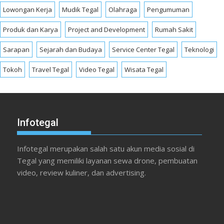
Lowongan Kerja
Mudik Tegal
Olahraga
Pengumuman
Produk dan Karya
Project and Development
Rumah Sakit
Sarapan
Sejarah dan Budaya
Service Center Tegal
Teknologi
Tokoh
Travel Tegal
Video Tegal
Wisata Tegal
Infotegal
Infotegal merupakan salah satu akun media sosial di
Tegal yang memiliki layanan sewa drone, pembuatan
video, review kuliner, dan advertising.