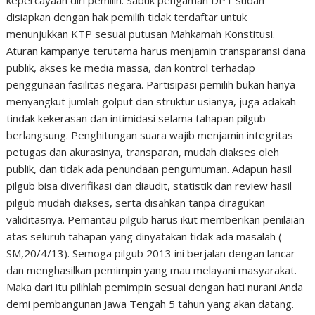
kepercayaan diri pemilih. Sabuk pengaman DPT sudah
disiapkan dengan hak pemilih tidak terdaftar untuk
menunjukkan KTP sesuai putusan Mahkamah Konstitusi.
Aturan kampanye terutama harus menjamin transparansi dana
publik, akses ke media massa, dan kontrol terhadap
penggunaan fasilitas negara. Partisipasi pemilih bukan hanya
menyangkut jumlah golput dan struktur usianya, juga adakah
tindak kekerasan dan intimidasi selama tahapan pilgub
berlangsung. Penghitungan suara wajib menjamin integritas
petugas dan akurasinya, transparan, mudah diakses oleh
publik, dan tidak ada penundaan pengumuman. Adapun hasil
pilgub bisa diverifikasi dan diaudit, statistik dan review hasil
pilgub mudah diakses, serta disahkan tanpa diragukan
validitasnya. Pemantau pilgub harus ikut memberikan penilaian
atas seluruh tahapan yang dinyatakan tidak ada masalah (
SM,20/4/13). Semoga pilgub 2013 ini berjalan dengan lancar
dan menghasilkan pemimpin yang mau melayani masyarakat.
Maka dari itu pilihlah pemimpin sesuai dengan hati nurani Anda
demi pembangunan Jawa Tengah 5 tahun yang akan datang.