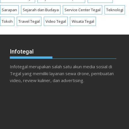
Sarapan
Sejarah dan Budaya
Service Center Tegal
Teknologi
Tokoh
Travel Tegal
Video Tegal
Wisata Tegal
Infotegal
Infotegal merupakan salah satu akun media sosial di
Tegal yang memiliki layanan sewa drone, pembuatan
video, review kuliner, dan advertising.