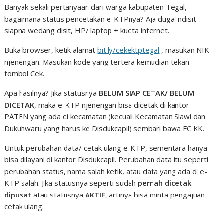
Banyak sekali pertanyaan dari warga kabupaten Tegal,
bagaimana status pencetakan e-KTPnya? Aja dugal ndisit,
siapna wedang disit, HP/ laptop + kuota internet.
Buka browser, ketik alamat
bit.ly/cekektptegal
, masukan NIK
njenengan. Masukan kode yang tertera kemudian tekan
tombol Cek.
Apa hasilnya? Jika statusnya
BELUM SIAP CETAK/ BELUM
DICETAK
, maka e-KTP njenengan bisa dicetak di kantor
PATEN yang ada di kecamatan (kecuali Kecamatan Slawi dan
Dukuhwaru yang harus ke Disdukcapil) sembari bawa FC KK.
Untuk perubahan data/ cetak ulang e-KTP, sementara hanya
bisa dilayani di kantor Disdukcapil. Perubahan data itu seperti
perubahan status, nama salah ketik, atau data yang ada di e-
KTP salah. Jika statusnya seperti sudah
pernah dicetak
dipusat
atau statusnya
AKTIF
, artinya bisa minta pengajuan
cetak ulang.