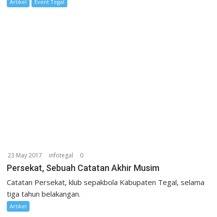
Artikel
Event Tegal
23 May 2017
infotegal
0
Persekat, Sebuah Catatan Akhir Musim
Catatan Persekat, klub sepakbola Kabupaten Tegal, selama
tiga tahun belakangan.
Artikel