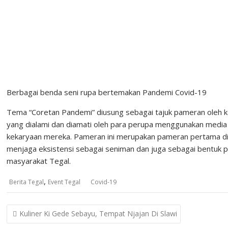
Berbagai benda seni rupa bertemakan Pandemi Covid-19
Tema “Coretan Pandemi” diusung sebagai tajuk pameran oleh kole
yang dialami dan diamati oleh para perupa menggunakan media
kekaryaan mereka. Pameran ini merupakan pameran pertama di 
menjaga eksistensi sebagai seniman dan juga sebagai bentuk 
masyarakat Tegal.
,
Berita Tegal
Event Tegal
Covid-19
Post
Kuliner Ki Gede Sebayu, Tempat Njajan Di Slawi
navigation