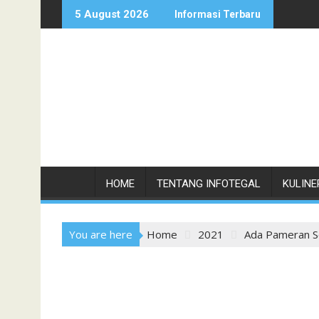
Skip
5 August 2026
Informasi Terbaru
to
content
HOME
TENTANG INFOTEGAL
KULINE
You are here
Home
2021
Ada Pameran S