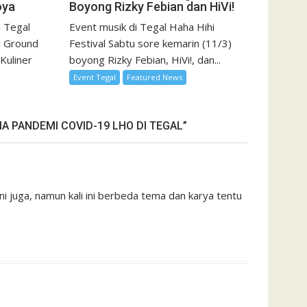
oya
Boyong Rizky Febian dan HiVi!
i Tegal
Event musik di Tegal Haha Hihi
i Ground
Festival Sabtu sore kemarin (11/3)
 Kuliner
boyong Rizky Febian, HiVi!, dan...
Event Tegal
Featured News
 PANDEMI COVID-19 LHO DI TEGAL”
i juga, namun kali ini berbeda tema dan karya tentu