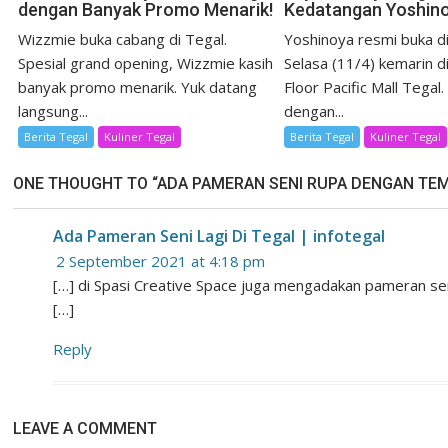
dengan Banyak Promo Menarik!
Kedatangan Yoshin
Wizzmie buka cabang di Tegal.
Yoshinoya resmi buka d
Spesial grand opening, Wizzmie kasih
Selasa (11/4) kemarin d
banyak promo menarik. Yuk datang
Floor Pacific Mall Tegal.
langsung...
dengan...
Berita Tegal
Kuliner Tegal
Berita Tegal
Kuliner Tegal
ONE THOUGHT TO “ADA PAMERAN SENI RUPA DENGAN TEMA
Ada Pameran Seni Lagi Di Tegal | infotegal
2 September 2021 at 4:18 pm
[…] di Spasi Creative Space juga mengadakan pameran sen
[…]
Reply
LEAVE A COMMENT