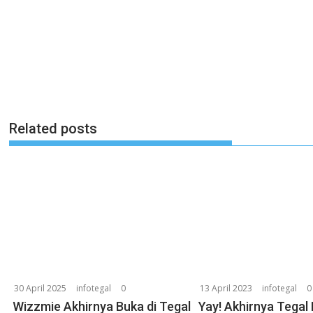
Related posts
30 April 2025
infotegal
0
13 April 2023
infotegal
0
Wizzmie Akhirnya Buka di Tegal
Yay! Akhirnya Tegal