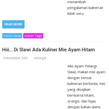
menambah
pengalaman kulineran
lebih seru
READ MORE
Kuliner Siang
Kuliner Tegal
Hiii… Di Slawi Ada Kuliner Mie Ayam Hitam
9 November 2021
infotegal
Mie Ayam Pelangi
Slawi, makan mie ayam
dengan sensai
kulineran berbeda, mie
yang disajikan
berwarna hitam,
orange, dan hijau
dengan bahan alami.