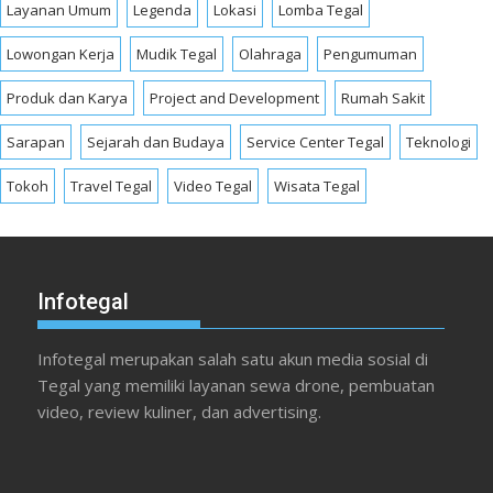
Layanan Umum
Legenda
Lokasi
Lomba Tegal
Lowongan Kerja
Mudik Tegal
Olahraga
Pengumuman
Produk dan Karya
Project and Development
Rumah Sakit
Sarapan
Sejarah dan Budaya
Service Center Tegal
Teknologi
Tokoh
Travel Tegal
Video Tegal
Wisata Tegal
Infotegal
Infotegal merupakan salah satu akun media sosial di
Tegal yang memiliki layanan sewa drone, pembuatan
video, review kuliner, dan advertising.