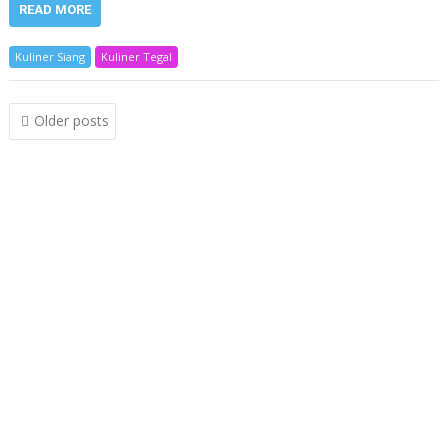
READ MORE
Kuliner Siang
Kuliner Tegal
Posts
Older posts
navigation