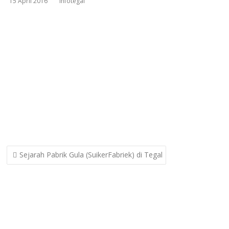
15 April 2016
infotegal
Post
Sejarah Pabrik Gula (SuikerFabriek) di Tegal
navigation