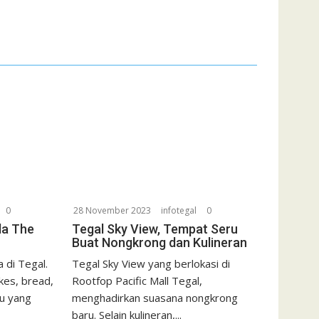
0
28 November 2023
infotegal
0
da The
Tegal Sky View, Tempat Seru
Buat Nongkrong dan Kulineran
 di Tegal.
Tegal Sky View yang berlokasi di
kes, bread,
Rootfop Pacific Mall Tegal,
u yang
menghadirkan suasana nongkrong
baru. Selain kulineran,...