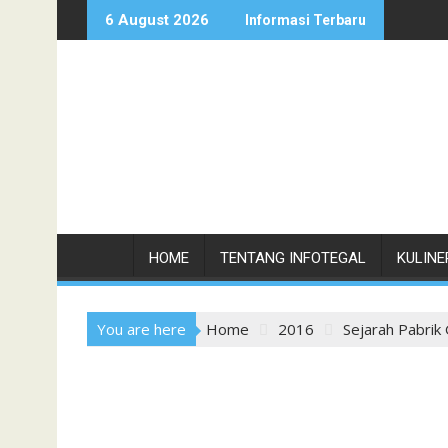
Skip
6 August 2026
Informasi Terbaru
to
content
HOME
TENTANG INFOTEGAL
KULINE
You are here
Home
2016
Sejarah Pabrik 