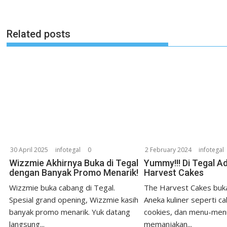
Related posts
30 April 2025
infotegal
0
2 February 2024
infotegal
Wizzmie Akhirnya Buka di Tegal
Yummy!!! Di Tegal A
dengan Banyak Promo Menarik!
Harvest Cakes
Wizzmie buka cabang di Tegal.
The Harvest Cakes buka
Spesial grand opening, Wizzmie kasih
Aneka kuliner seperti ca
banyak promo menarik. Yuk datang
cookies, dan menu-men
langsung...
memanjakan...