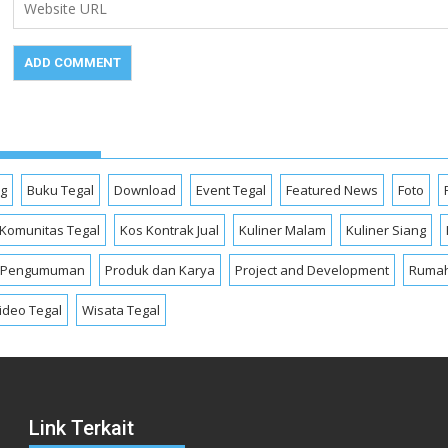
og
Buku Tegal
Download
Event Tegal
Featured News
Foto
Komunitas Tegal
Kos Kontrak Jual
Kuliner Malam
Kuliner Siang
Pengumuman
Produk dan Karya
Project and Development
Rumah
ideo Tegal
Wisata Tegal
Link Terkait