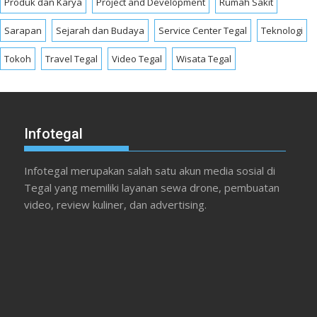
Produk dan Karya
Project and Development
Rumah Sakit
Sarapan
Sejarah dan Budaya
Service Center Tegal
Teknologi
Tokoh
Travel Tegal
Video Tegal
Wisata Tegal
Infotegal
Infotegal merupakan salah satu akun media sosial di
Tegal yang memiliki layanan sewa drone, pembuatan
video, review kuliner, dan advertising.