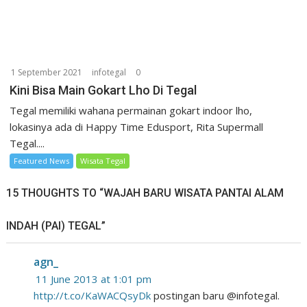
1 September 2021
infotegal
0
Kini Bisa Main Gokart Lho Di Tegal
Tegal memiliki wahana permainan gokart indoor lho,
lokasinya ada di Happy Time Edusport, Rita Supermall
Tegal....
Featured News
Wisata Tegal
15 THOUGHTS TO “WAJAH BARU WISATA PANTAI ALAM
INDAH (PAI) TEGAL”
agn_
11 June 2013 at 1:01 pm
http://t.co/KaWACQsyDk
postingan baru @infotegal.