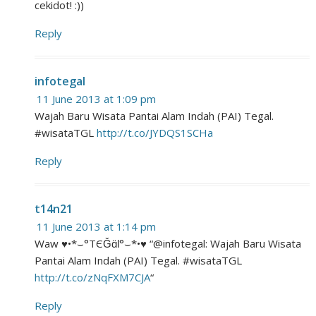
cekidot! :))
Reply
infotegal
11 June 2013 at 1:09 pm
Wajah Baru Wisata Pantai Alam Indah (PAI) Tegal.
#wisataTGL
http://t.co/JYDQS1SCHa
Reply
t14n21
11 June 2013 at 1:14 pm
Waw ♥•*⌣°TЄǦɑ̈Ɩ°⌣*•♥ “@infotegal: Wajah Baru Wisata
Pantai Alam Indah (PAI) Tegal. #wisataTGL
http://t.co/zNqFXM7CJA
“
Reply