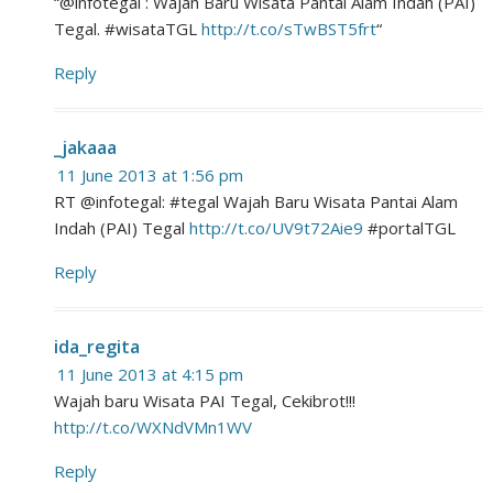
“@infotegal : Wajah Baru Wisata Pantai Alam Indah (PAI)
Tegal. #wisataTGL
http://t.co/sTwBST5frt
“
Reply
_jakaaa
11 June 2013 at 1:56 pm
RT @infotegal: #tegal Wajah Baru Wisata Pantai Alam
Indah (PAI) Tegal
http://t.co/UV9t72Aie9
#portalTGL
Reply
ida_regita
11 June 2013 at 4:15 pm
Wajah baru Wisata PAI Tegal, Cekibrot!!!
http://t.co/WXNdVMn1WV
Reply