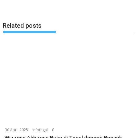
Related posts
30 April 2025
infotegal
0
Wizzmie Akhirnya Buka di Tegal dengan Banyak