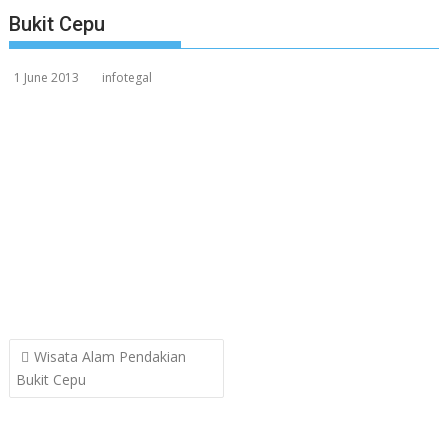
Bukit Cepu
1 June 2013
infotegal
Post
Wisata Alam Pendakian
navigation
Bukit Cepu