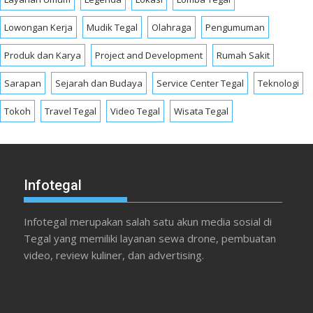
Lowongan Kerja
Mudik Tegal
Olahraga
Pengumuman
Produk dan Karya
Project and Development
Rumah Sakit
Sarapan
Sejarah dan Budaya
Service Center Tegal
Teknologi
Tokoh
Travel Tegal
Video Tegal
Wisata Tegal
Infotegal
Infotegal merupakan salah satu akun media sosial di
Tegal yang memiliki layanan sewa drone, pembuatan
video, review kuliner, dan advertising.