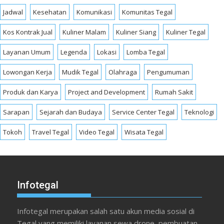
Jadwal
Kesehatan
Komunikasi
Komunitas Tegal
Kos Kontrak Jual
Kuliner Malam
Kuliner Siang
Kuliner Tegal
Layanan Umum
Legenda
Lokasi
Lomba Tegal
Lowongan Kerja
Mudik Tegal
Olahraga
Pengumuman
Produk dan Karya
Project and Development
Rumah Sakit
Sarapan
Sejarah dan Budaya
Service Center Tegal
Teknologi
Tokoh
Travel Tegal
Video Tegal
Wisata Tegal
Infotegal
Infotegal merupakan salah satu akun media sosial di
Tegal yang memiliki layanan sewa drone, pembuatan