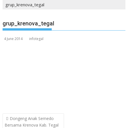
grup_krenova_tegal
grup_krenova_tegal
4 June 2014
infotegal
Post
Dongeng Anak Semedo
navigation
Bersama Krenova Kab. Tegal