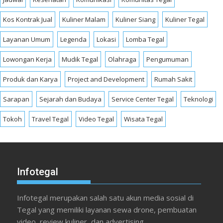
Kos Kontrak Jual
Kuliner Malam
Kuliner Siang
Kuliner Tegal
Layanan Umum
Legenda
Lokasi
Lomba Tegal
Lowongan Kerja
Mudik Tegal
Olahraga
Pengumuman
Produk dan Karya
Project and Development
Rumah Sakit
Sarapan
Sejarah dan Budaya
Service Center Tegal
Teknologi
Tokoh
Travel Tegal
Video Tegal
Wisata Tegal
Infotegal
Infotegal merupakan salah satu akun media sosial di
Tegal yang memiliki layanan sewa drone, pembuatan
video, review kuliner, dan advertising.