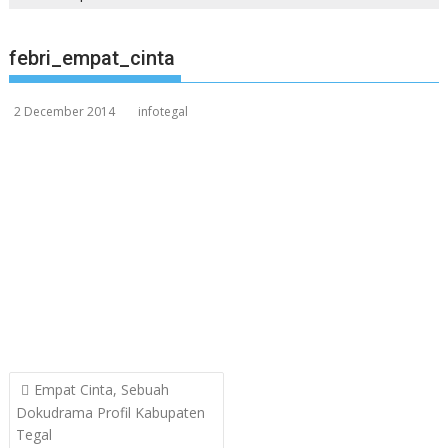
febri_empat_cinta
2 December 2014
infotegal
Post
Empat Cinta, Sebuah
navigation
Dokudrama Profil Kabupaten
Tegal