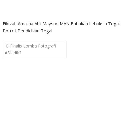
Fildzah Amalina Ahli Maysur. MAN Babakan Lebaksiu Tegal.
Potret Pendidikan Tegal
Post
Finalis Lomba Fotografi
navigation
#SiUdik2