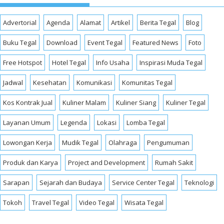
Advertorial
Agenda
Alamat
Artikel
Berita Tegal
Blog
Buku Tegal
Download
Event Tegal
Featured News
Foto
Free Hotspot
Hotel Tegal
Info Usaha
Inspirasi Muda Tegal
Jadwal
Kesehatan
Komunikasi
Komunitas Tegal
Kos Kontrak Jual
Kuliner Malam
Kuliner Siang
Kuliner Tegal
Layanan Umum
Legenda
Lokasi
Lomba Tegal
Lowongan Kerja
Mudik Tegal
Olahraga
Pengumuman
Produk dan Karya
Project and Development
Rumah Sakit
Sarapan
Sejarah dan Budaya
Service Center Tegal
Teknologi
Tokoh
Travel Tegal
Video Tegal
Wisata Tegal