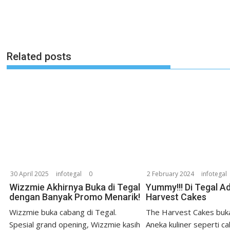
Related posts
30 April 2025
infotegal
0
2 February 2024
infotegal
Wizzmie Akhirnya Buka di Tegal
Yummy!!! Di Tegal A
dengan Banyak Promo Menarik!
Harvest Cakes
Wizzmie buka cabang di Tegal.
The Harvest Cakes buka
Spesial grand opening, Wizzmie kasih
Aneka kuliner seperti ca