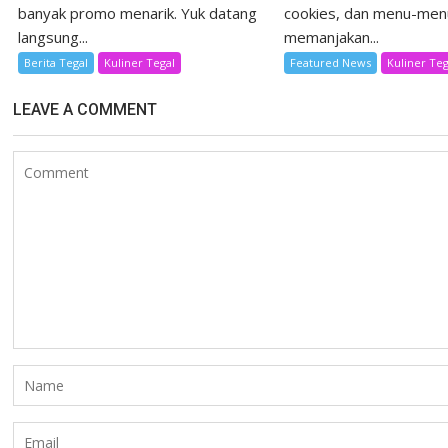
banyak promo menarik. Yuk datang
cookies, dan menu-men
langsung...
memanjakan...
Berita Tegal
Kuliner Tegal
Featured News
Kuliner Teg
LEAVE A COMMENT