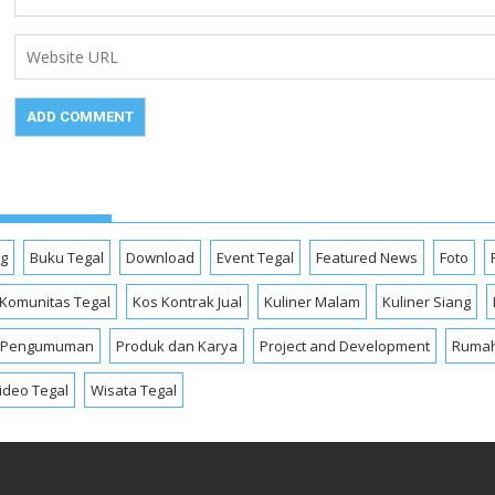
og
Buku Tegal
Download
Event Tegal
Featured News
Foto
Komunitas Tegal
Kos Kontrak Jual
Kuliner Malam
Kuliner Siang
Pengumuman
Produk dan Karya
Project and Development
Rumah
ideo Tegal
Wisata Tegal