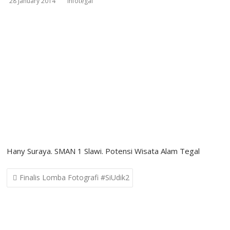
28 January 2014
infotegal
Hany Suraya. SMAN 1 Slawi. Potensi Wisata Alam Tegal
Post
Finalis Lomba Fotografi #SiUdik2
navigation