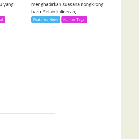
u yang
menghadirkan suasana nongkrong
baru. Selain kulineran,...
al
Featured News
Kuliner Tegal