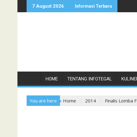
Skip
7 August 2026
Informasi Terbaru
to
content
HOME
TENTANG INFOTEGAL
KULINE
You are here
Home
2014
Finalis Lomba F