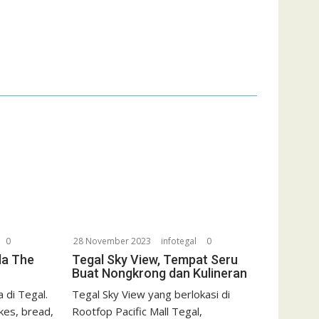
0
28 November 2023
infotegal
0
da The
Tegal Sky View, Tempat Seru
Buat Nongkrong dan Kulineran
 di Tegal.
Tegal Sky View yang berlokasi di
kes, bread,
Rootfop Pacific Mall Tegal,