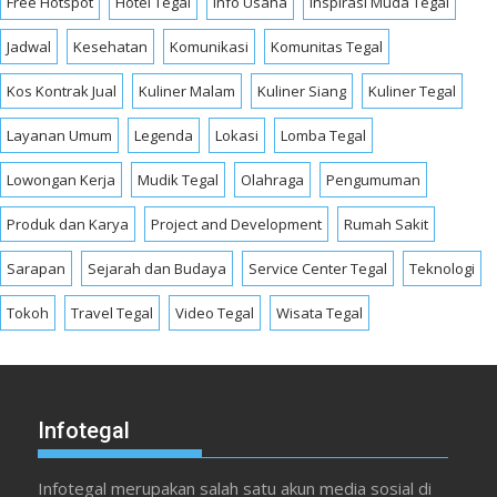
Free Hotspot
Hotel Tegal
Info Usaha
Inspirasi Muda Tegal
Jadwal
Kesehatan
Komunikasi
Komunitas Tegal
Kos Kontrak Jual
Kuliner Malam
Kuliner Siang
Kuliner Tegal
Layanan Umum
Legenda
Lokasi
Lomba Tegal
Lowongan Kerja
Mudik Tegal
Olahraga
Pengumuman
Produk dan Karya
Project and Development
Rumah Sakit
Sarapan
Sejarah dan Budaya
Service Center Tegal
Teknologi
Tokoh
Travel Tegal
Video Tegal
Wisata Tegal
Infotegal
Infotegal merupakan salah satu akun media sosial di