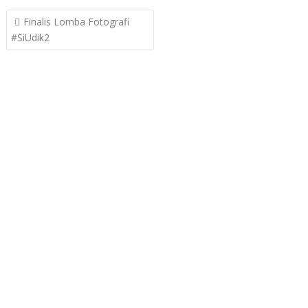
Post
Finalis Lomba Fotografi
navigation
#SiUdik2