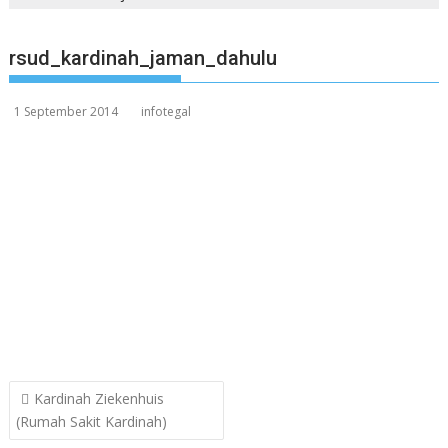
rsud_kardinah_jaman_dahulu
1 September 2014
infotegal
Post
Kardinah Ziekenhuis
navigation
(Rumah Sakit Kardinah)