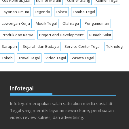
Kos Kontrak Jual
Kuliner Malam
Kuliner Siang
Kuliner Tegal
Layanan Umum
Legenda
Lokasi
Lomba Tegal
Lowongan Kerja
Mudik Tegal
Olahraga
Pengumuman
Produk dan Karya
Project and Development
Rumah Sakit
Sarapan
Sejarah dan Budaya
Service Center Tegal
Teknologi
Tokoh
Travel Tegal
Video Tegal
Wisata Tegal
Infotegal
Infotegal merupakan salah satu akun media sosial di
Tegal yang memiliki layanan sewa drone, pembuatan
video, review kuliner, dan advertising.