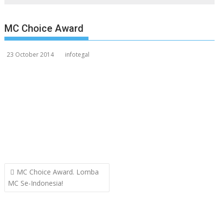
MC Choice Award
23 October 2014
infotegal
Post
MC Choice Award. Lomba
navigation
MC Se-Indonesia!