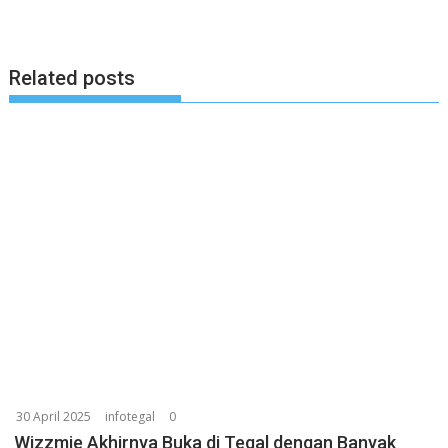
Related posts
30 April 2025
infotegal
0
Wizzmie Akhirnya Buka di Tegal dengan Banyak