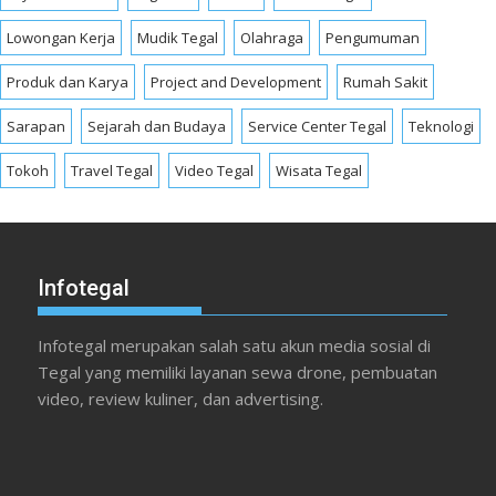
Lowongan Kerja
Mudik Tegal
Olahraga
Pengumuman
Produk dan Karya
Project and Development
Rumah Sakit
Sarapan
Sejarah dan Budaya
Service Center Tegal
Teknologi
Tokoh
Travel Tegal
Video Tegal
Wisata Tegal
Infotegal
Infotegal merupakan salah satu akun media sosial di
Tegal yang memiliki layanan sewa drone, pembuatan
video, review kuliner, dan advertising.