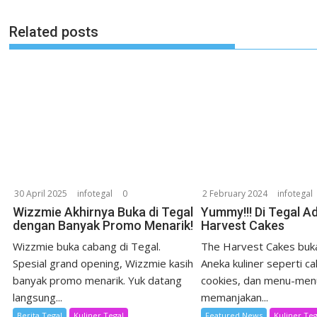
Related posts
30 April 2025
infotegal
0
2 February 2024
infotegal
Wizzmie Akhirnya Buka di Tegal
Yummy!!! Di Tegal A
dengan Banyak Promo Menarik!
Harvest Cakes
Wizzmie buka cabang di Tegal.
The Harvest Cakes buka
Spesial grand opening, Wizzmie kasih
Aneka kuliner seperti ca
banyak promo menarik. Yuk datang
cookies, dan menu-men
langsung...
memanjakan...
Berita Tegal
Kuliner Tegal
Featured News
Kuliner Teg