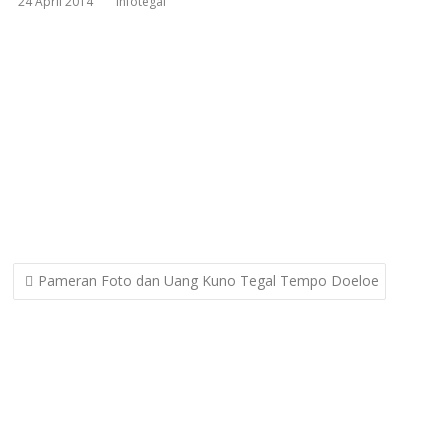
24 April 2014
infotegal
Post
Pameran Foto dan Uang Kuno Tegal Tempo Doeloe
navigation