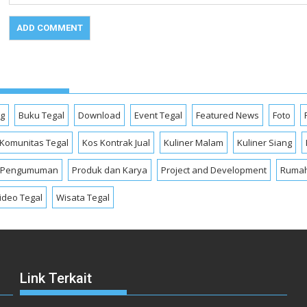
og
Buku Tegal
Download
Event Tegal
Featured News
Foto
Komunitas Tegal
Kos Kontrak Jual
Kuliner Malam
Kuliner Siang
Pengumuman
Produk dan Karya
Project and Development
Rumah
ideo Tegal
Wisata Tegal
Link Terkait