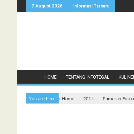
Skip
7 August 2026
Informasi Terbaru
to
content
HOME
TENTANG INFOTEGAL
KULINE
You are here
Home
2014
Pameran Foto 