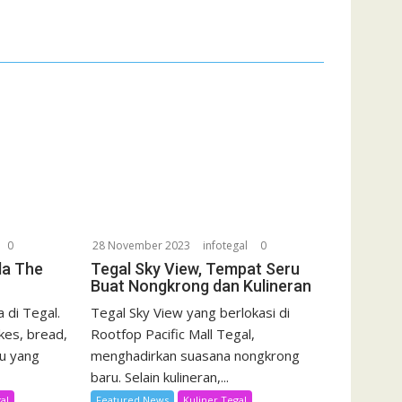
0
28 November 2023
infotegal
0
da The
Tegal Sky View, Tempat Seru
Buat Nongkrong dan Kulineran
 di Tegal.
Tegal Sky View yang berlokasi di
kes, bread,
Rootfop Pacific Mall Tegal,
u yang
menghadirkan suasana nongkrong
baru. Selain kulineran,...
al
Featured News
Kuliner Tegal