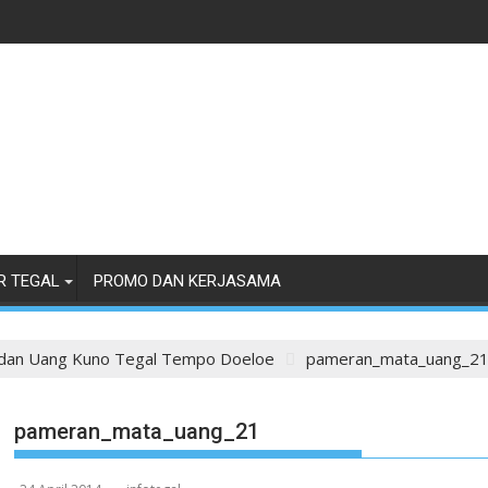
R TEGAL
PROMO DAN KERJASAMA
dan Uang Kuno Tegal Tempo Doeloe
pameran_mata_uang_2
pameran_mata_uang_21