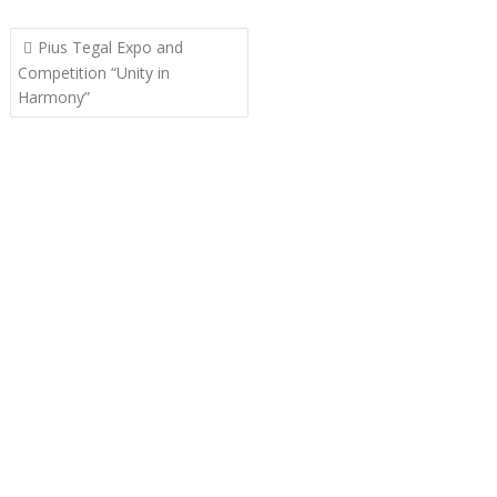
Post
Pius Tegal Expo and
navigation
Competition “Unity in
Harmony”