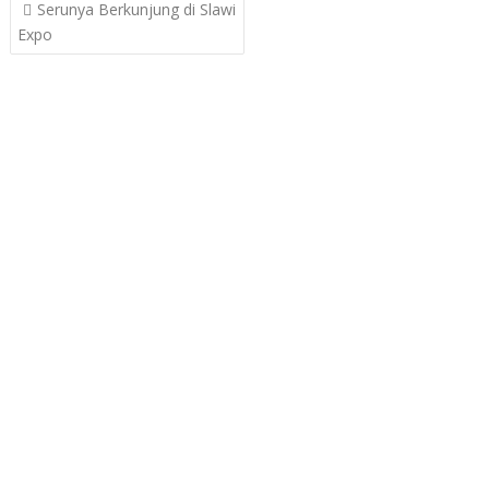
Post
Serunya Berkunjung di Slawi
navigation
Expo