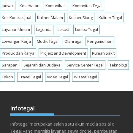
Jadwal
Kesehatan
Komunikasi
Komunitas Tegal
Kos Kontrak Jual
Kuliner Malam
Kuliner Siang
Kuliner Tegal
Layanan Umum
Legenda
Lokasi
Lomba Tegal
Lowongan Kerja
Mudik Tegal
Olahraga
Pengumuman
Produk dan Karya
Project and Development
Rumah Sakit
Sarapan
Sejarah dan Budaya
Service Center Tegal
Teknologi
Tokoh
Travel Tegal
Video Tegal
Wisata Tegal
Infotegal
Infotegal merupakan salah satu akun media sosial di
Tegal yang memiliki layanan sewa drone, pembuatan