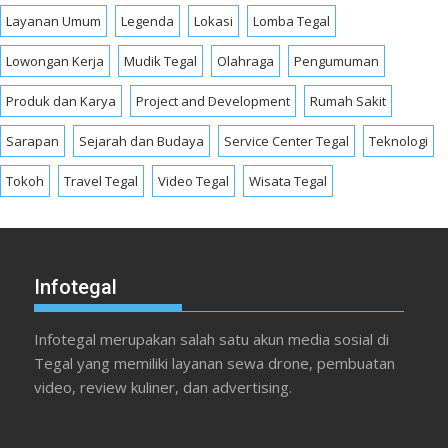
Layanan Umum
Legenda
Lokasi
Lomba Tegal
Lowongan Kerja
Mudik Tegal
Olahraga
Pengumuman
Produk dan Karya
Project and Development
Rumah Sakit
Sarapan
Sejarah dan Budaya
Service Center Tegal
Teknologi
Tokoh
Travel Tegal
Video Tegal
Wisata Tegal
Infotegal
Infotegal merupakan salah satu akun media sosial di
Tegal yang memiliki layanan sewa drone, pembuatan
video, review kuliner, dan advertising.