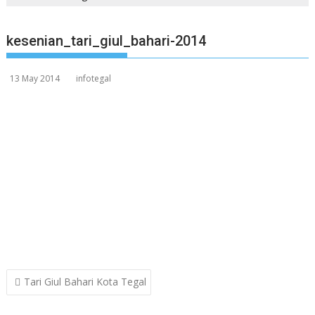
kesenian_tari_giul_bahari-2014
13 May 2014
infotegal
Post
Tari Giul Bahari Kota Tegal
navigation