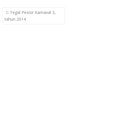
Post
Tegal Pesisir Karnaval 3,
navigation
tahun 2014