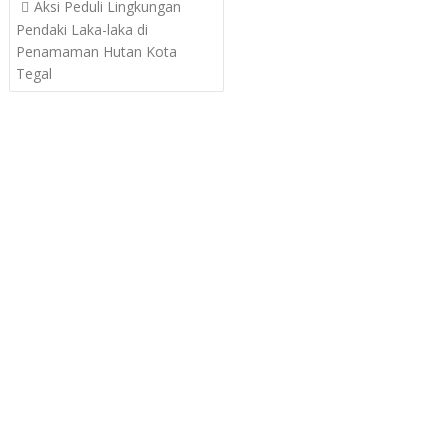
Post
Aksi Peduli Lingkungan
navigation
Pendaki Laka-laka di
Penamaman Hutan Kota
Tegal