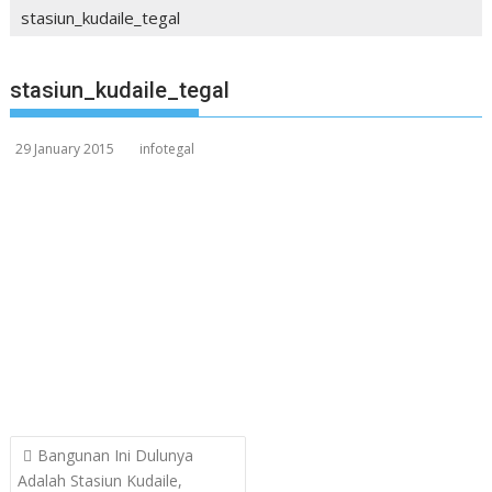
stasiun_kudaile_tegal
stasiun_kudaile_tegal
29 January 2015
infotegal
Post
Bangunan Ini Dulunya
navigation
Adalah Stasiun Kudaile,