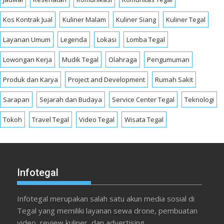
Kos Kontrak Jual
Kuliner Malam
Kuliner Siang
Kuliner Tegal
Layanan Umum
Legenda
Lokasi
Lomba Tegal
Lowongan Kerja
Mudik Tegal
Olahraga
Pengumuman
Produk dan Karya
Project and Development
Rumah Sakit
Sarapan
Sejarah dan Budaya
Service Center Tegal
Teknologi
Tokoh
Travel Tegal
Video Tegal
Wisata Tegal
Infotegal
Infotegal merupakan salah satu akun media sosial di
Tegal yang memiliki layanan sewa drone, pembuatan
video, review kuliner, dan advertising.