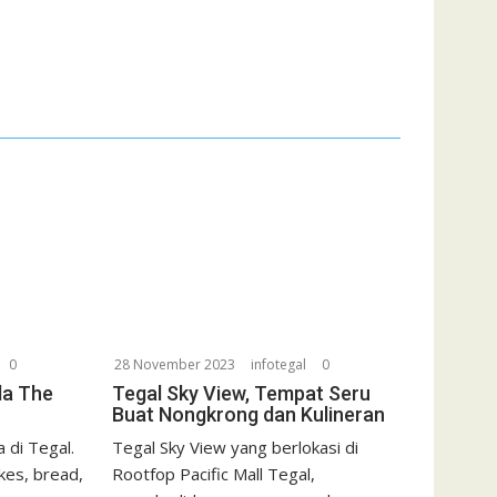
0
28 November 2023
infotegal
0
da The
Tegal Sky View, Tempat Seru
Buat Nongkrong dan Kulineran
 di Tegal.
Tegal Sky View yang berlokasi di
kes, bread,
Rootfop Pacific Mall Tegal,