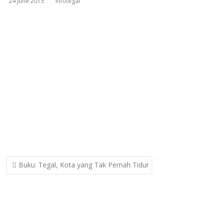
24 June 2015
infotegal
Post
Buku: Tegal, Kota yang Tak Pernah Tidur
navigation