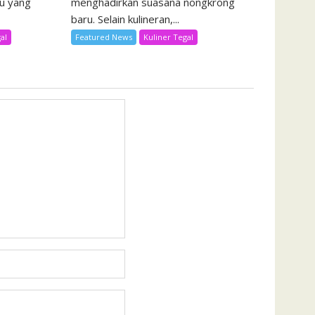
u yang
menghadirkan suasana nongkrong
baru. Selain kulineran,...
al
Featured News
Kuliner Tegal