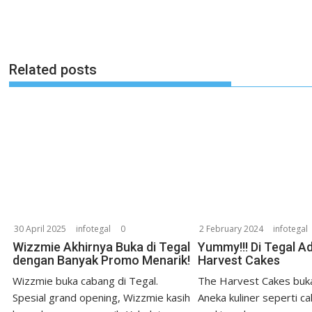
Related posts
30 April 2025
infotegal
0
2 February 2024
infotegal
Wizzmie Akhirnya Buka di Tegal
Yummy!!! Di Tegal A
dengan Banyak Promo Menarik!
Harvest Cakes
Wizzmie buka cabang di Tegal.
The Harvest Cakes buka
Spesial grand opening, Wizzmie kasih
Aneka kuliner seperti ca