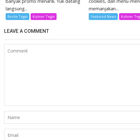
banyak promo menarik. Yuk datang
cookies, dan menu-men
langsung...
memanjakan...
Berita Tegal
Kuliner Tegal
Featured News
Kuliner Teg
LEAVE A COMMENT