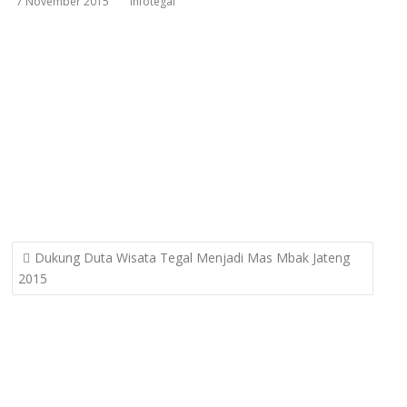
7 November 2015
infotegal
Post
Dukung Duta Wisata Tegal Menjadi Mas Mbak Jateng
navigation
2015