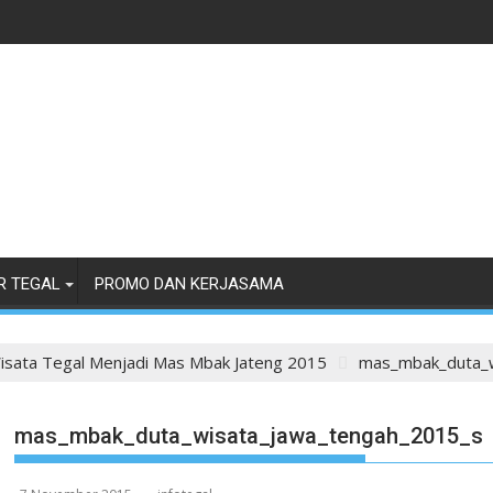
R TEGAL
PROMO DAN KERJASAMA
isata Tegal Menjadi Mas Mbak Jateng 2015
mas_mbak_duta_w
mas_mbak_duta_wisata_jawa_tengah_2015_s