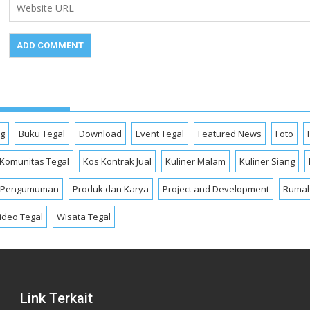
og
Buku Tegal
Download
Event Tegal
Featured News
Foto
Komunitas Tegal
Kos Kontrak Jual
Kuliner Malam
Kuliner Siang
Pengumuman
Produk dan Karya
Project and Development
Rumah
ideo Tegal
Wisata Tegal
Link Terkait