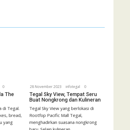
0
28 November 2023
infotegal
0
da The
Tegal Sky View, Tempat Seru
Buat Nongkrong dan Kulineran
 di Tegal.
Tegal Sky View yang berlokasi di
kes, bread,
Rootfop Pacific Mall Tegal,
u yang
menghadirkan suasana nongkrong
baru. Selain kulineran,...