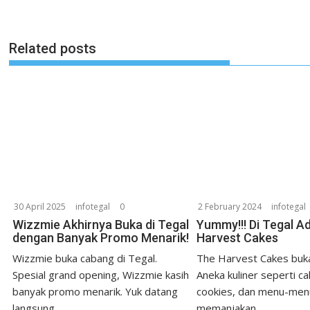
Related posts
30 April 2025
infotegal
0
2 February 2024
infotegal
Wizzmie Akhirnya Buka di Tegal
Yummy!!! Di Tegal A
dengan Banyak Promo Menarik!
Harvest Cakes
Wizzmie buka cabang di Tegal.
The Harvest Cakes buka
Spesial grand opening, Wizzmie kasih
Aneka kuliner seperti ca
banyak promo menarik. Yuk datang
cookies, dan menu-men
langsung...
memanjakan...