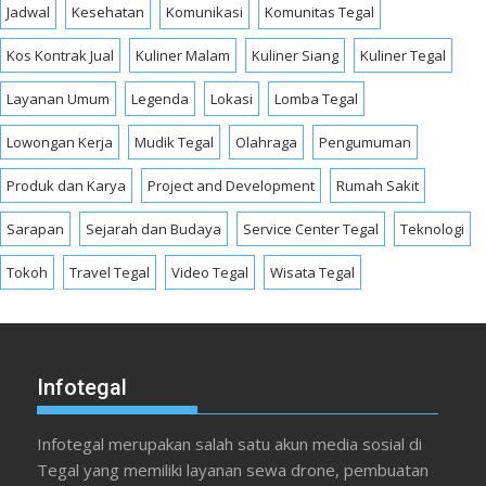
Jadwal
Kesehatan
Komunikasi
Komunitas Tegal
Kos Kontrak Jual
Kuliner Malam
Kuliner Siang
Kuliner Tegal
Layanan Umum
Legenda
Lokasi
Lomba Tegal
Lowongan Kerja
Mudik Tegal
Olahraga
Pengumuman
Produk dan Karya
Project and Development
Rumah Sakit
Sarapan
Sejarah dan Budaya
Service Center Tegal
Teknologi
Tokoh
Travel Tegal
Video Tegal
Wisata Tegal
Infotegal
Infotegal merupakan salah satu akun media sosial di
Tegal yang memiliki layanan sewa drone, pembuatan