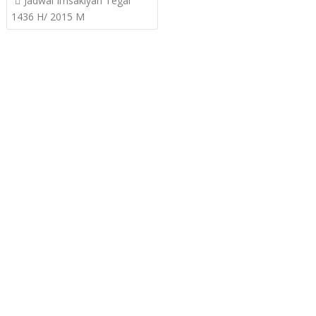
Jadwal Imsakiyah Tegal
navigation
1436 H/ 2015 M