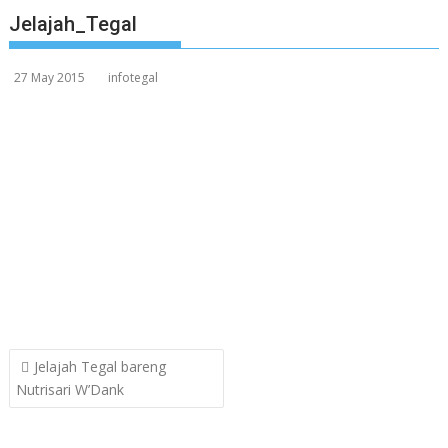
Jelajah_Tegal
27 May 2015
infotegal
Post
Jelajah Tegal bareng
navigation
Nutrisari W’Dank