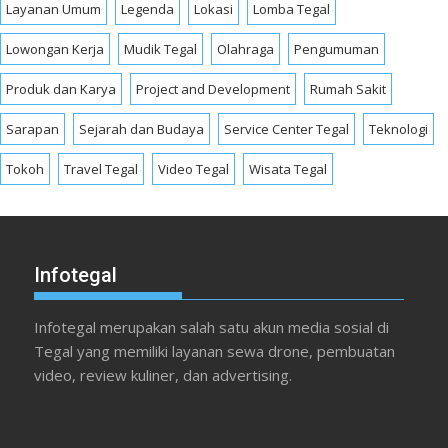
Layanan Umum
Legenda
Lokasi
Lomba Tegal
Lowongan Kerja
Mudik Tegal
Olahraga
Pengumuman
Produk dan Karya
Project and Development
Rumah Sakit
Sarapan
Sejarah dan Budaya
Service Center Tegal
Teknologi
Tokoh
Travel Tegal
Video Tegal
Wisata Tegal
Infotegal
Infotegal merupakan salah satu akun media sosial di
Tegal yang memiliki layanan sewa drone, pembuatan
video, review kuliner, dan advertising.