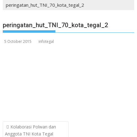
peringatan_hut_TNI_70_kota_tegal_2
peringatan_hut_TNI_70_kota_tegal_2
5 October 2015
infotegal
Post
Kolaborasi Polwan dan
navigation
Anggota TNI Kota Tegal