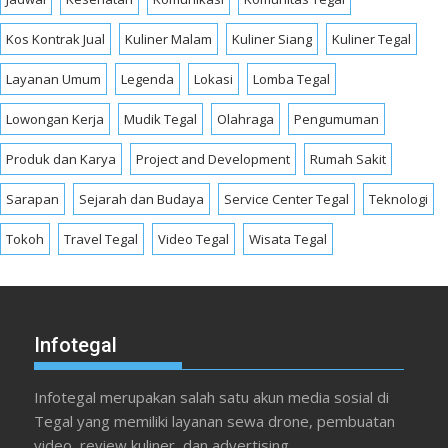
Kos Kontrak Jual
Kuliner Malam
Kuliner Siang
Kuliner Tegal
Layanan Umum
Legenda
Lokasi
Lomba Tegal
Lowongan Kerja
Mudik Tegal
Olahraga
Pengumuman
Produk dan Karya
Project and Development
Rumah Sakit
Sarapan
Sejarah dan Budaya
Service Center Tegal
Teknologi
Tokoh
Travel Tegal
Video Tegal
Wisata Tegal
Infotegal
Infotegal merupakan salah satu akun media sosial di
Tegal yang memiliki layanan sewa drone, pembuatan
video, review kuliner, dan advertising.